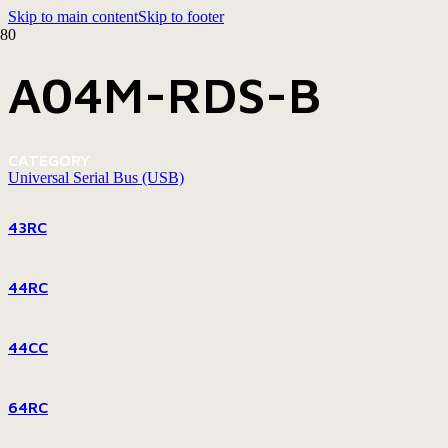
Skip to main content
Skip to footer
A04M-RDS-B
CATEGORY
Universal Serial Bus (USB)
43RC
44RC
44CC
64RC