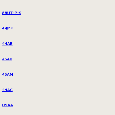
88UT-P-S
44MF
44AB
45AB
45AM
44AC
09AA