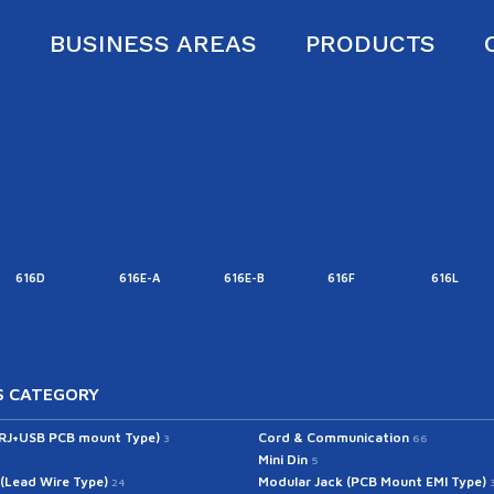
S
BUSINESS AREAS
PRODUCTS
616D
616E-A
616E-B
616F
616L
 CATEGORY
(RJ+USB PCB mount Type)
Cord & Communication
3
66
Mini Din
5
 (Lead Wire Type)
Modular Jack (PCB Mount EMI Type)
24