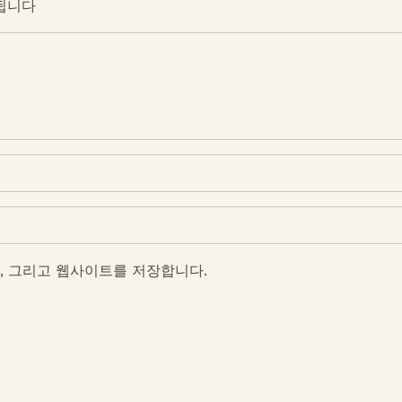
됩니다
Get In Touch
rintech@arintech.co.
일, 그리고 웹사이트를 저장합니다.
X
Facebook
YouTube
Instagram
ongdan-ro 140beon-an-gil, Gunpo-si, Gyeonggi-do, Korea (
Copyright(c) 2025 ARINTECH, All rights reserved.