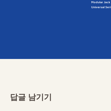
Modular Jack
Universal Ser
답글 남기기