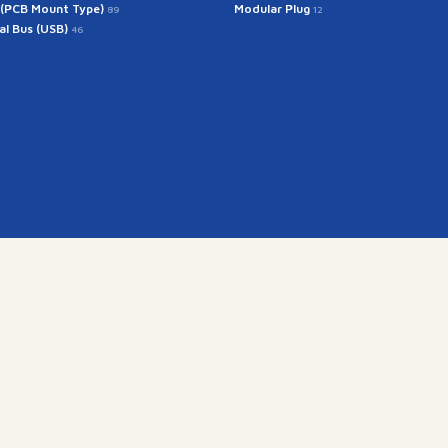
 (PCB Mount Type)
Modular Plug
89
12
ial Bus (USB)
46