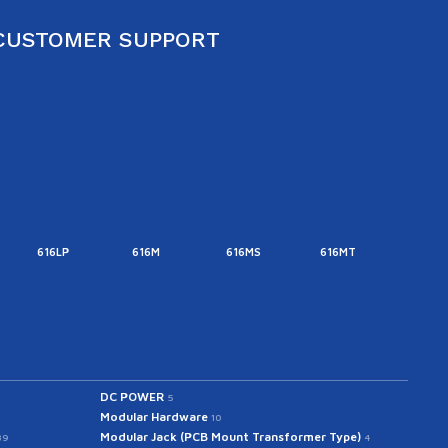
CUSTOMER SUPPORT
616LP
616M
616MS
616MT
616M
DC POWER
5
Modular Hardware
10
Modular Jack (PCB Mount Transformer Type)
39
4