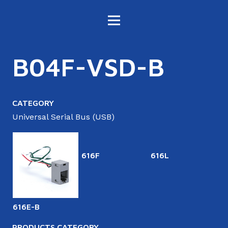
B04F-VSD-B
CATEGORY
Universal Serial Bus (USB)
616F
616L
6
616E-B
PRODUCTS CATEGORY