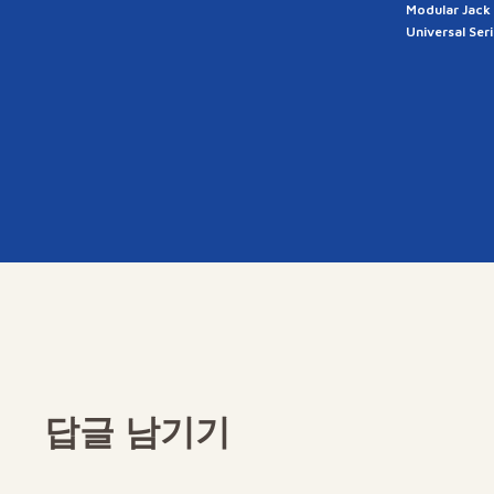
Modular Jack
Universal Ser
답글 남기기