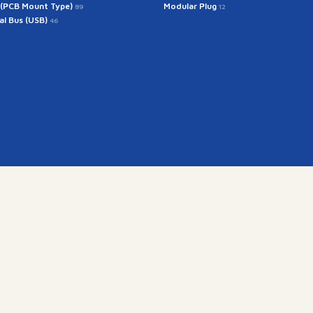
 (PCB Mount Type)
Modular Plug
89
12
ial Bus (USB)
46