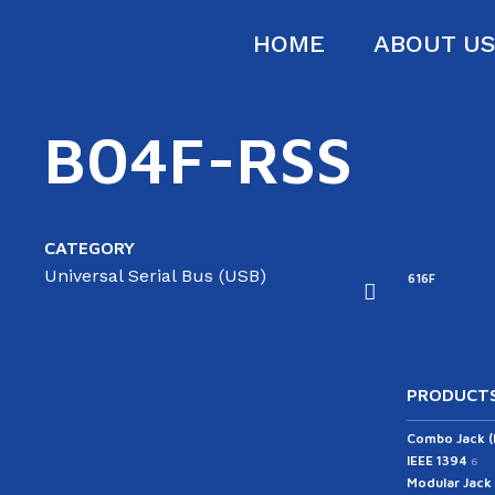
HOME
ABOUT U
B04F-RSS
CATEGORY
Universal Serial Bus (USB)
16B
616D
616E-A
616E-B
616F
PRODUCTS
Combo Jack 
IEEE 1394
6
Modular Jack