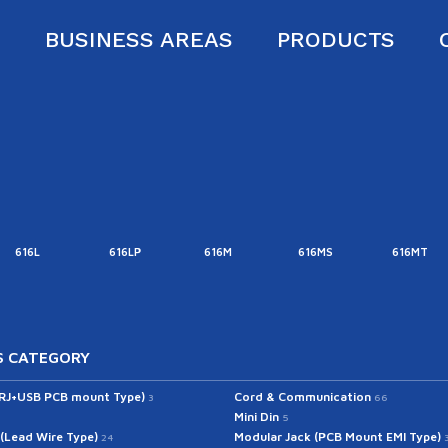
S
BUSINESS AREAS
PRODUCTS
616L
616LP
616M
616MS
616MT
 CATEGORY
(RJ+USB PCB mount Type)
Cord & Communication
3
66
Mini Din
5
 (Lead Wire Type)
Modular Jack (PCB Mount EMI Type)
24