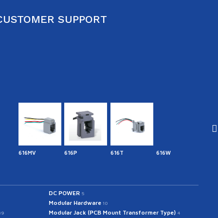
CUSTOMER SUPPORT
616MV
616P
616T
616W
641.7
DC POWER
5
Modular Hardware
10
Modular Jack (PCB Mount Transformer Type)
39
4