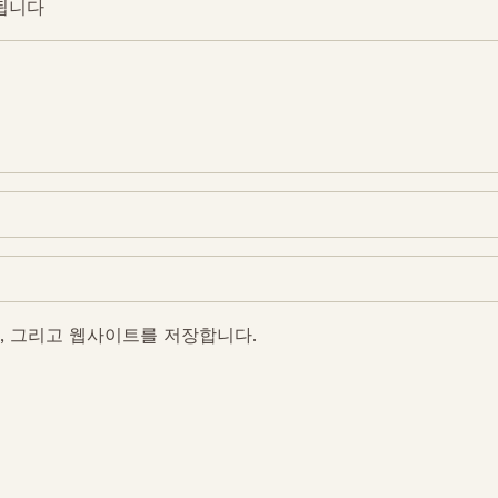
됩니다
Get In Touch
rintech@arintech.co.
일, 그리고 웹사이트를 저장합니다.
X
Facebook
YouTube
Instagram
ongdan-ro 140beon-an-gil, Gunpo-si, Gyeonggi-do, Korea (
Copyright(c) 2025 ARINTECH, All rights reserved.