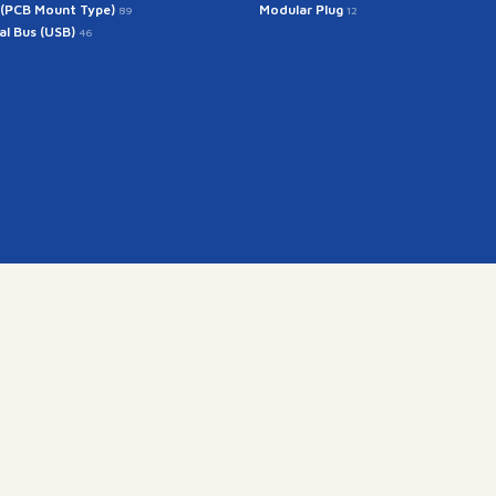
 (PCB Mount Type)
Modular Plug
89
12
ial Bus (USB)
46