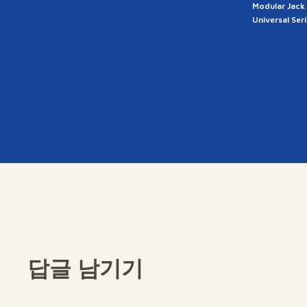
Modular Jack
Universal Ser
답글 남기기