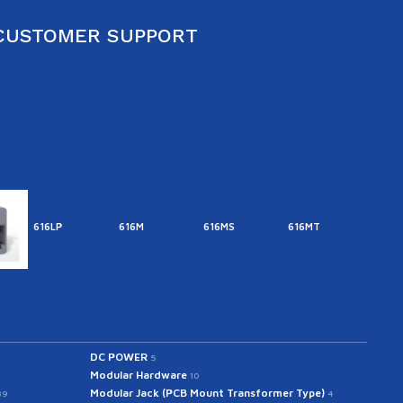
CUSTOMER SUPPORT
616LP
616M
616MS
616MT
616M
DC POWER
5
Modular Hardware
10
Modular Jack (PCB Mount Transformer Type)
39
4