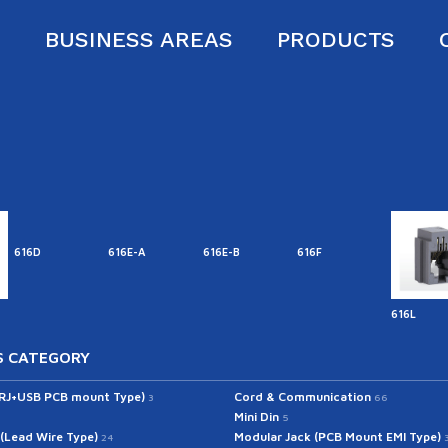
S
BUSINESS AREAS
PRODUCTS
616D
616E-A
616E-B
616F
616L
 CATEGORY
(RJ+USB PCB mount Type)
Cord & Communication
3
66
Mini Din
5
 (Lead Wire Type)
Modular Jack (PCB Mount EMI Type)
24