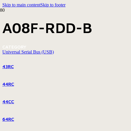
Skip to main content
Skip to footer
A08F-RDD-B
CATEGORY
Universal Serial Bus (USB)
43RC
44RC
44CC
64RC