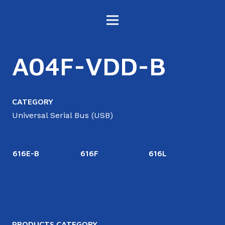
A04F-VDD-B
CATEGORY
Universal Serial Bus (USB)
616E-B
616F
616L
6
PRODUCTS CATEGORY