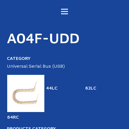
A04F-UDD
CATEGORY
Universal Serial Bus (USB)
44LC
62LC
6
64RC
PRODUCTS CATEGORY