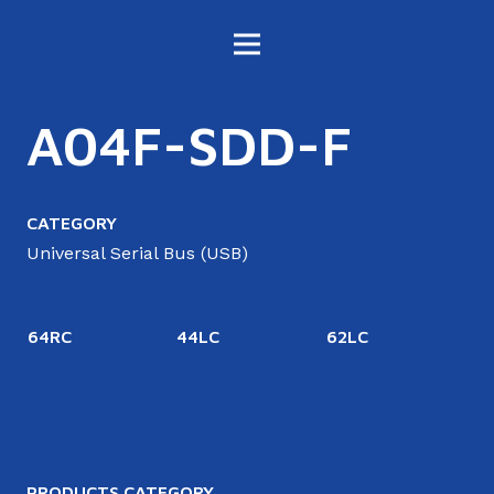
A04F-SDD-F
CATEGORY
Universal Serial Bus (USB)
64RC
44LC
62LC
6
PRODUCTS CATEGORY